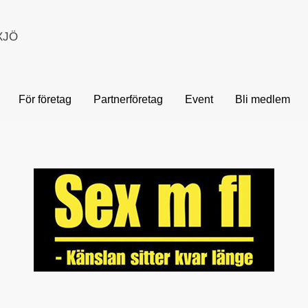
XJÖ
För företag
Partnerföretag
Event
Bli medlem