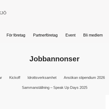
XJÖ
För företag
Partnerföretag
Event
Bli medlem
Jobbannonser
ar
Kickoff
Idrottsverksamhet
Ansökan stipendium 2026
Sammanställning – Speak Up Days 2025