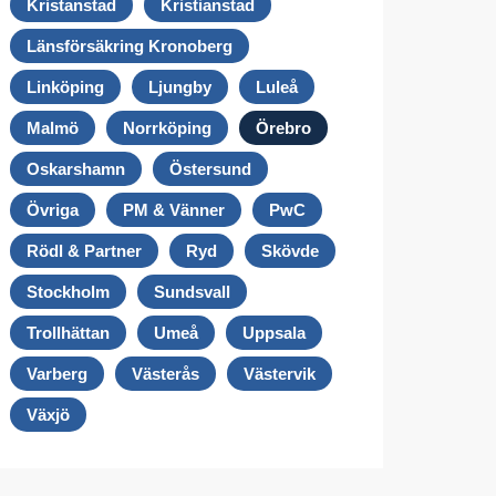
Kristanstad
Kristianstad
Länsförsäkring Kronoberg
Linköping
Ljungby
Luleå
Malmö
Norrköping
Örebro
Oskarshamn
Östersund
Övriga
PM & Vänner
PwC
Rödl & Partner
Ryd
Skövde
Stockholm
Sundsvall
Trollhättan
Umeå
Uppsala
Varberg
Västerås
Västervik
Växjö