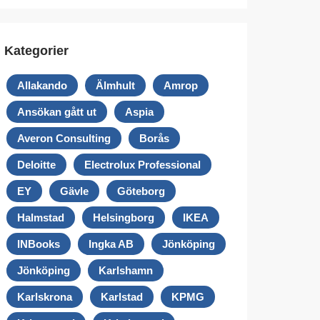
Kategorier
Allakando
Älmhult
Amrop
Ansökan gått ut
Aspia
Averon Consulting
Borås
Deloitte
Electrolux Professional
EY
Gävle
Göteborg
Halmstad
Helsingborg
IKEA
INBooks
Ingka AB
Jönköping
Jönköping
Karlshamn
Karlskrona
Karlstad
KPMG