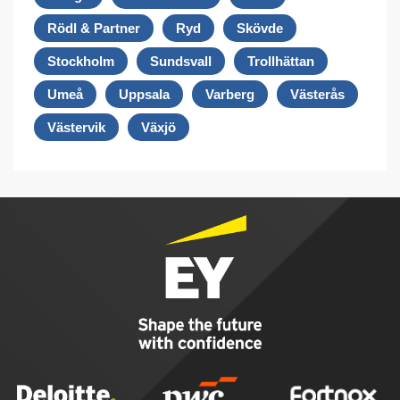
Rödl & Partner
Ryd
Skövde
Stockholm
Sundsvall
Trollhättan
Umeå
Uppsala
Varberg
Västerås
Västervik
Växjö