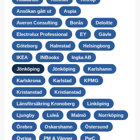
Ansökan gått ut
Aspia
Averon Consulting
Borås
Deloitte
Electrolux Professional
EY
Gävle
Göteborg
Halmstad
Helsingborg
IKEA
INBooks
Ingka AB
Jönköping
Jönköping
Karlshamn
Karlskrona
Karlstad
KPMG
Kristanstad
Kristianstad
Länsförsäkring Kronoberg
Linköping
Ljungby
Luleå
Malmö
Norrköping
Örebro
Oskarshamn
Östersund
Övriga
PM & Vänner
PwC